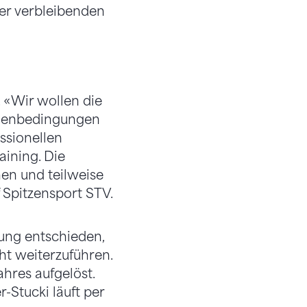
der verbleibenden
. «Wir wollen die
hmenbedingungen
ssionellen
ining. Die
en und teilweise
 Spitzensport STV.
tung entschieden,
t weiterzuführen.
hres aufgelöst.
-Stucki läuft per