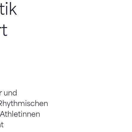
ik
t
r und
r Rhythmischen
Athletinnen
t