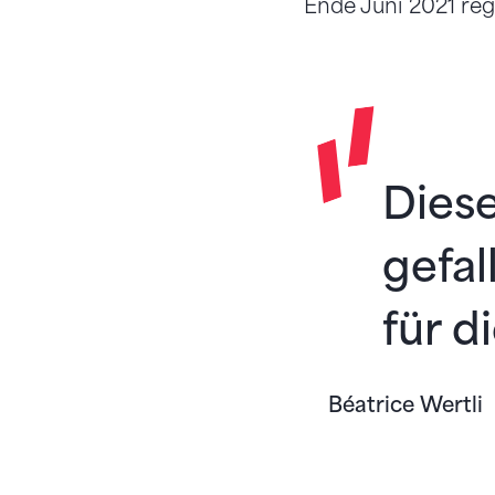
Ende Juni 2021 reg
Diese
gefal
für d
Béatrice Wertli