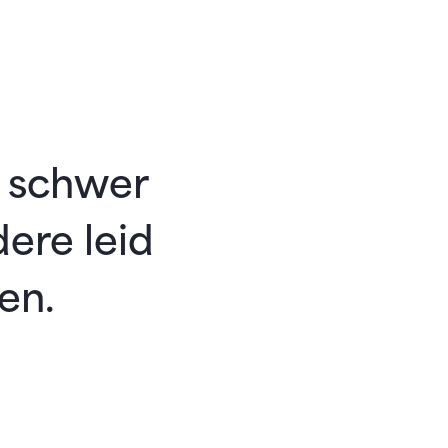
r schwer
dere leid
en.