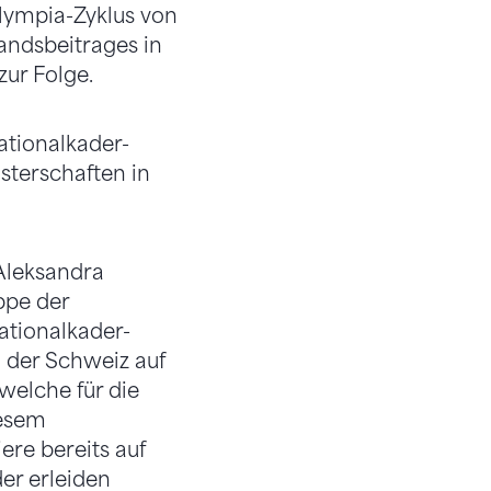
lympia-Zyklus von
andsbeitrages in
ur Folge.
ationalkader-
sterschaften in
Aleksandra
ppe der
ationalkader-
 der Schweiz auf
 welche für die
iesem
re bereits auf
er erleiden