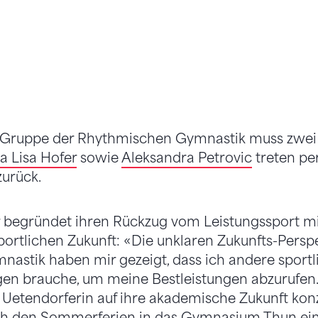
-Gruppe der Rhythmischen Gymnastik muss zwei 
a Lisa Hofer
sowie
Aleksandra Petrovic
treten pe
urück.
 begründet ihren Rückzug vom Leistungssport mit
portlichen Zukunft: «Die unklaren Zukunfts-Perspe
astik haben mir gezeigt, dass ich andere sportl
n brauche, um meine Bestleistungen abzurufe
e Uetendorferin auf ihre akademische Zukunft kon
h den Sommerferien in das Gymnasium Thun ein