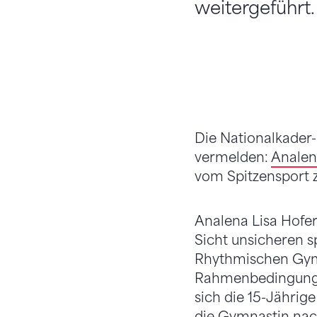
weitergeführt.
Die Nationalkader
vermelden:
Analen
vom Spitzensport z
Analena Lisa Hofer
Sicht unsicheren s
Rhythmischen Gymn
Rahmenbedingunge
sich die 15-Jährig
die Gymnastin nac