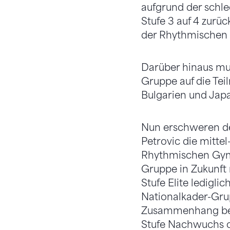
aufgrund der schl
Stufe 3 auf 4 zurü
der Rhythmischen 
Darüber hinaus mus
Gruppe auf die Tei
Bulgarien und Japa
Nun erschweren der
Petrovic die mitte
Rhythmischen Gymna
Gruppe in Zukunft 
Stufe Elite ledigli
Nationalkader-Grup
Zusammenhang been
Stufe Nachwuchs o