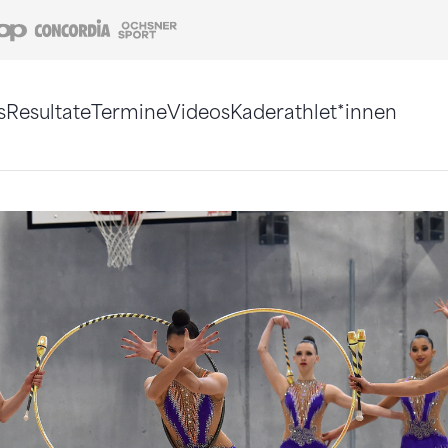
Coop
Concordia
Ochsner Sport
s
Resultate
Termine
Videos
Kaderathlet*innen
tigt. Alternativ können Sie die Sitemap ohne Jav