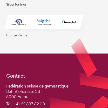
Silver Partner
Bronze Partner
Fusszeile
Contact
Fédération suisse de gymnastique
Bahnhofstrasse 38
5000 Aarau
Tel.
+ 41 62 837 82 00