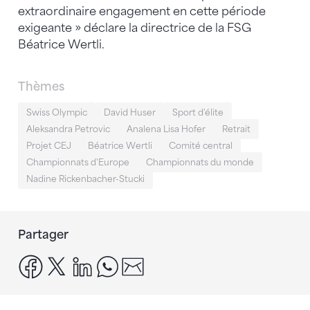
extraordinaire engagement en cette période
exigeante » déclare la directrice de la FSG
Béatrice Wertli.
Thèmes
Swiss Olympic
David Huser
Sport d'élite
Aleksandra Petrovic
Analena Lisa Hofer
Retrait
Projet CEJ
Béatrice Wertli
Comité central
Championnats d'Europe
Championnats du monde
Nadine Rickenbacher-Stucki
Partager
facebook
x
linkedin
whatsapp
email