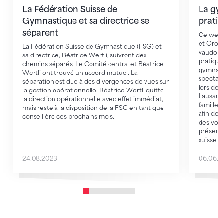
La Fédération Suisse de
La gy
Gymnastique et sa directrice se
prat
séparent
Ce wee
et Oro
La Fédération Suisse de Gymnastique (FSG) et
vaudoi
sa directrice, Béatrice Wertli, suivront des
pratiq
chemins séparés. Le Comité central et Béatrice
gymnas
Wertli ont trouvé un accord mutuel. La
specta
séparation est due à des divergences de vues sur
lors d
la gestion opérationnelle. Béatrice Wertli quitte
Lausan
la direction opérationnelle avec effet immédiat,
famill
mais reste à la disposition de la FSG en tant que
afin d
conseillère ces prochains mois.
des vo
présen
suisse
24.08.2023
06.06