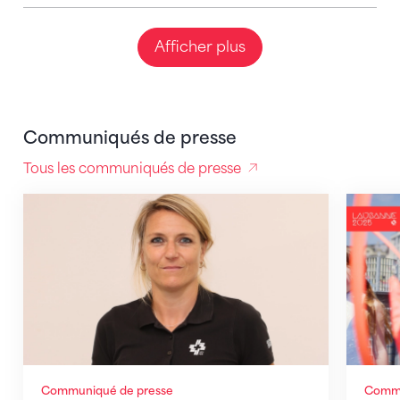
Afficher plus
Communiqués de presse
Tous les communiqués de presse
La Fédération Suisse de Gymnastique et sa directric
La gymn
Communiqué de presse
Commu