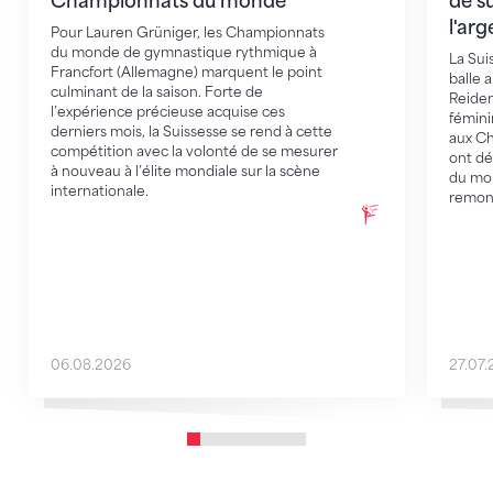
Championnats du monde
de s
l'arg
Pour Lauren Grüniger, les Championnats
du monde de gymnastique rythmique à
La Sui
Francfort (Allemagne) marquent le point
balle 
culminant de la saison. Forte de
Reiden
l’expérience précieuse acquise ces
fémini
derniers mois, la Suissesse se rend à cette
aux Ch
compétition avec la volonté de se mesurer
ont dé
à nouveau à l’élite mondiale sur la scène
du mo
internationale.
remon
06.08.2026
27.07