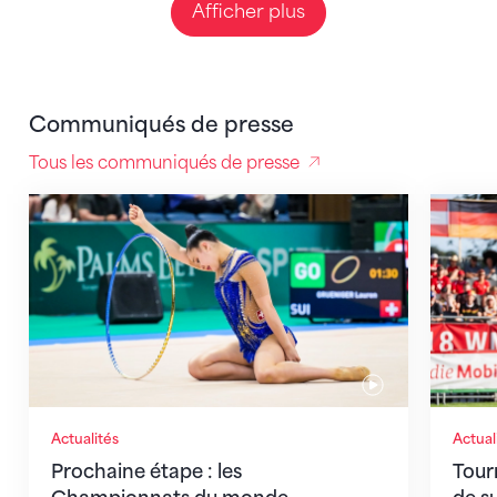
Afficher plus
Communiqués de presse
Tous les communiqués de presse
Prochaine étape : les Championnats du monde
Tournoi
Actualités
Actual
Prochaine étape : les
Tour