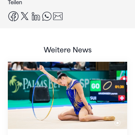
Teilen
facebook
x
linkedin
whatsapp
email
Weitere News
Nächster Halt: Weltmeisterschaft