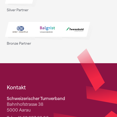
Silver Partner
Bronze Partner
Fusszeile
Kontakt
Schweizerischer Turnverband
Bahnhofstrasse 38
5000 Aarau