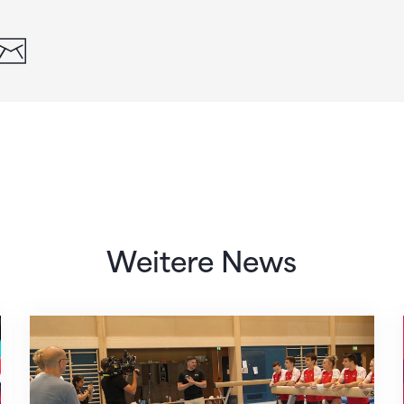
din
whatsapp
email
Weitere News
Mit klaren Zielen nach Zagreb