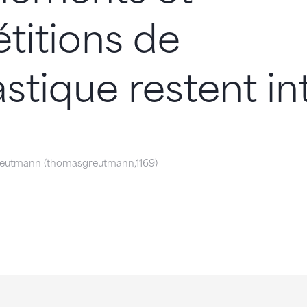
titions de
tique restent int
eutmann (thomasgreutmann,1169)