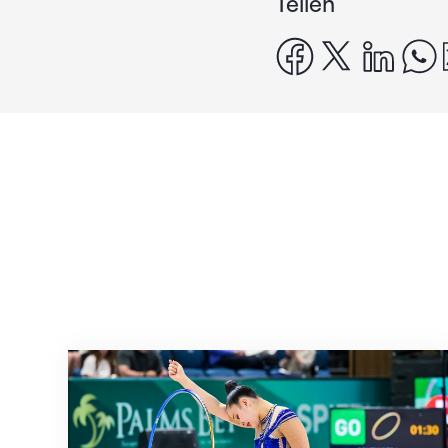
Teilen
facebook
x
linke
Nächster Halt: Weltmeisterschaft