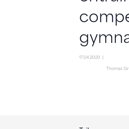
compé
gymnas
17.04.2020
Thomas Gr