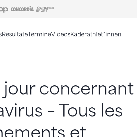
Coop
Concordia
Ochsner Sport
s
Resultate
Termine
Videos
Kaderathlet*innen
tigt. Alternativ können Sie die Sitemap ohne Jav
 jour concernant 
virus – Tous les
nements et