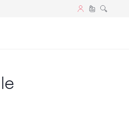
aScript nutzen.
le