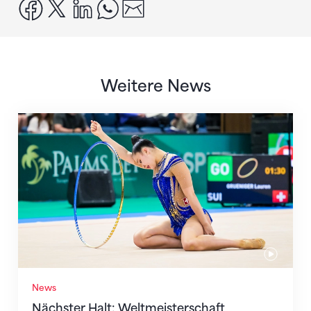
facebook
x
linkedin
whatsapp
email
Weitere News
Nächster Halt: Weltmeisterschaft
News
Nächster Halt: Weltmeisterschaft