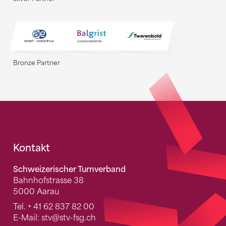
Bronze Partner
Fusszeile
Kontakt
Schweizerischer Turnverband
Bahnhofstrasse 38
5000 Aarau
Tel.
+ 41 62 837 82 00
E-Mail:
stv
@stv-fsg.ch