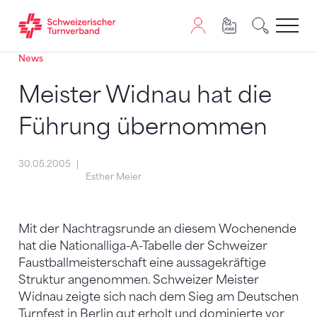
News
Zum Inhalt springen
Zur Sitemap navigieren
Zum Navigieren dieser Seite wird JavaScript benötigt. A
Meister Widnau hat die
Führung übernommen
30.05.2005
Esther Meier
Mit der Nachtragsrunde an diesem Wochenende
hat die Nationalliga-A-Tabelle der Schweizer
Faustballmeisterschaft eine aussagekräftige
Struktur angenommen. Schweizer Meister
Widnau zeigte sich nach dem Sieg am Deutschen
Turnfest in Berlin gut erholt und dominierte vor