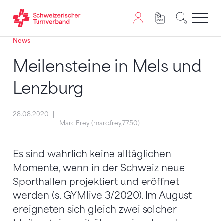
News
Zum Inhalt springen
Zur Sitemap navigieren
Zum Navigieren dieser Seite wird JavaScript benötigt. A
Meilensteine in Mels und
Lenzburg
28.08.2020
Marc Frey (marc.frey,7750)
Es sind wahrlich keine alltäglichen
Momente, wenn in der Schweiz neue
Sporthallen projektiert und eröffnet
werden (s. GYMlive 3/2020). Im August
ereigneten sich gleich zwei solcher