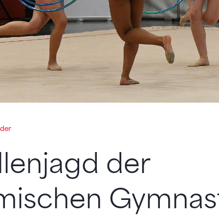
ider
lenjagd der
mischen Gymnas