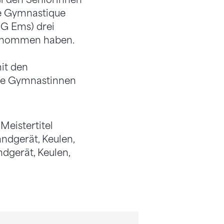
ne Gymnastique
RG Ems) drei
genommen haben.
it den
die Gymnastinnen
Meistertitel
ndgerät, Keulen,
dgerät, Keulen,