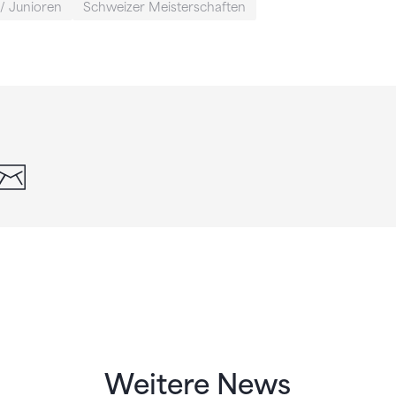
/ Junioren
Schweizer Meisterschaften
din
whatsapp
email
Weitere News