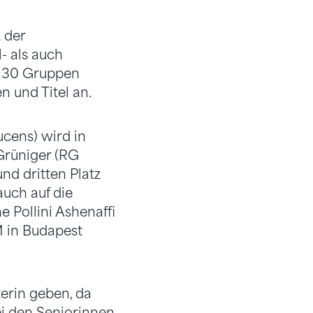
 der
- als auch
d 30 Gruppen
 und Titel an.
cens) wird in
Grüniger (RG
nd dritten Platz
auch auf die
 Pollini Ashenaffi
M in Budapest
erin geben, da
ei den Seniorinnen