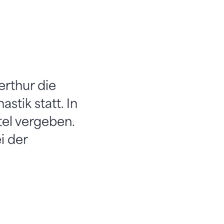
rthur die
tik statt. In
tel vergeben.
i der