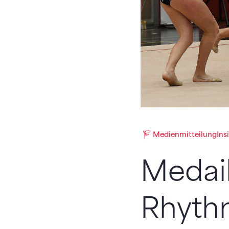
Medienmitteilung
Ins
Medail
Rhyth