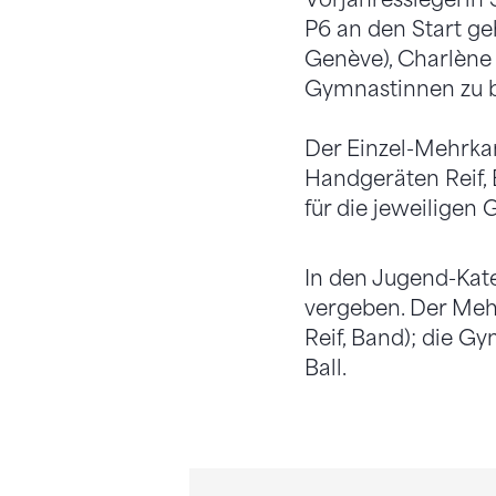
P6 an den Start g
Genève), Charlène
Gymnastinnen zu b
Der Einzel-Mehrka
Handgeräten Reif, 
für die jeweiligen G
In den Jugend-Kate
vergeben. Der Meh
Reif, Band); die G
Ball.