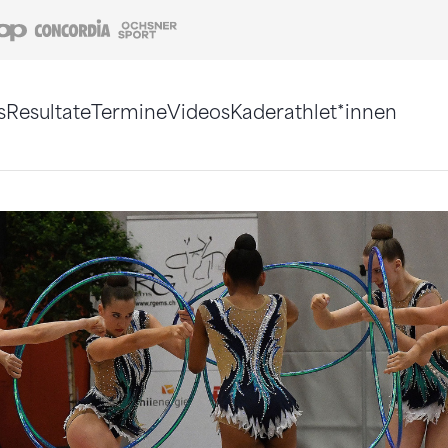
Coop
Concordia
Ochsner Sport
s
Resultate
Termine
Videos
Kaderathlet*innen
tigt. Alternativ können Sie die Sitemap ohne Jav