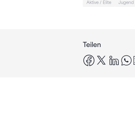
Aktive / Elite
Jugend 
Teilen
facebook
x
linke