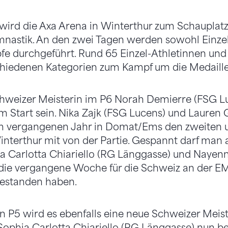
 wird die Axa Arena in Winterthur zum Schauplatz
astik. An den zwei Tagen werden sowohl Einzel
 durchgeführt. Rund 65 Einzel-Athletinnen un
chiedenen Kategorien zum Kampf um die Medaillen
hweizer Meisterin im P6 Norah Demierre (FSG Lu
m Start sein. Nika Zajk (FSG Lucens) und Lauren 
im vergangenen Jahr in Domat/Ems den zweiten u
Winterthur mit von der Partie. Gespannt darf man 
ia Carlotta Chiariello (RG Länggasse) und Nayenne
 die vergangene Woche für die Schweiz an der E
gestanden haben.
n P5 wird es ebenfalls eine neue Schweizer Meist
Sophia Carlotta Chiariello (RG Länggasse) nun b