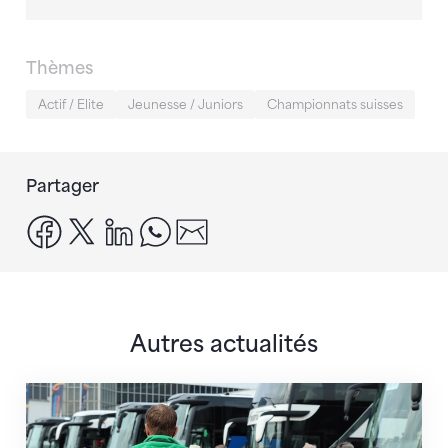
Thèmes
Actif / Elite
Jeunesse / Juniors
Championnats suisses
Partager
facebook
x
linkedin
whatsapp
email
Autres actualités
Twerenbold devient le partenaire officiel de la FSG 