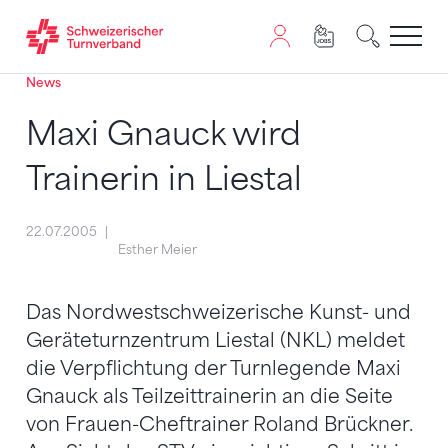
News
Zum Inhalt springen
Zur Sitemap navigieren
Zum Navigieren dieser Seite wird JavaScript benötigt. A
Maxi Gnauck wird
Trainerin in Liestal
22.07.2005
Esther Meier
Das Nordwestschweizerische Kunst- und
Geräteturnzentrum Liestal (NKL) meldet
die Verpflichtung der Turnlegende Maxi
Gnauck als Teilzeittrainerin an die Seite
von Frauen-Cheftrainer Roland Brückner.