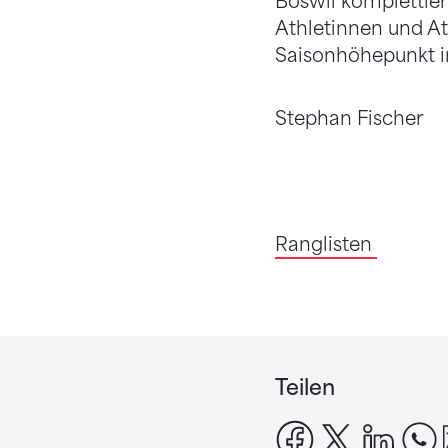
Boswil komplettier
Athletinnen und At
Saisonhöhepunkt in 
Stephan Fischer
Ranglisten
Teilen
facebook
x
linke