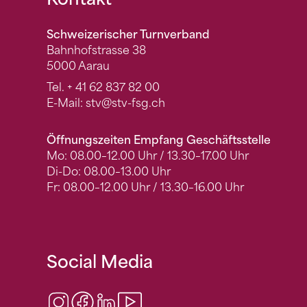
Fusszeile
Schweizerischer Turnverband
Bahnhofstrasse 38
5000 Aarau
Tel.
+ 41 62 837 82 00
E-Mail:
stv
@stv-fsg.ch
Öffnungszeiten Empfang Geschäftsstelle
Mo: 08.00–12.00 Uhr / 13.30–17.00 Uhr
Di-Do: 08.00–13.00 Uhr
Fr: 08.00–12.00 Uhr / 13.30–16.00 Uhr
Social Media
Instagram
Facebook
LinkedIn
Video Center