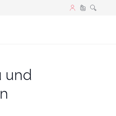
aScript nutzen.
u und
en