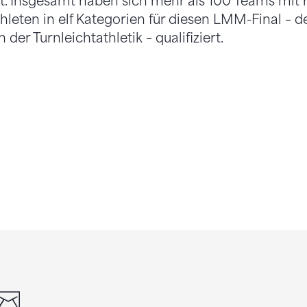
t. Insgesamt haben sich mehr als 100 Teams mit
hleten in elf Kategorien für diesen LMM-Final – 
der Turnleichtathletik – qualifiziert.
din
whatsapp
email