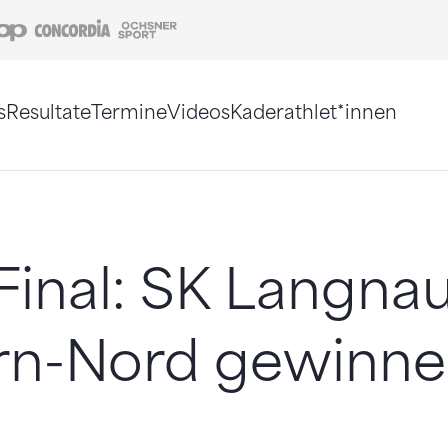
Coop
Concordia
Ochsner Sport
s
Resultate
Termine
Videos
Kaderathlet*innen
tigt. Alternativ können Sie die Sitemap ohne Jav
inal: SK Langna
rn-Nord gewinn