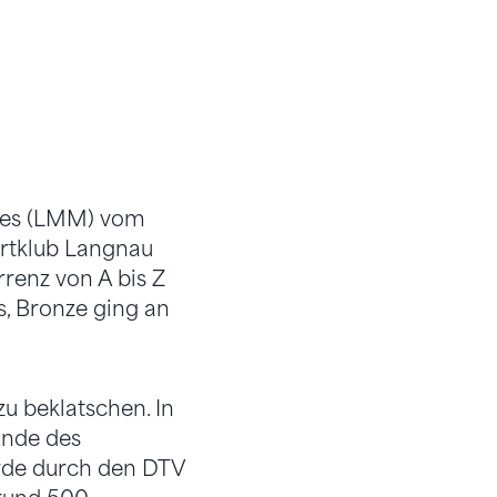
pfes (LMM) vom
ortklub Langnau
renz von A bis Z
, Bronze ging an
u beklatschen. In
Ende des
rde durch den DTV