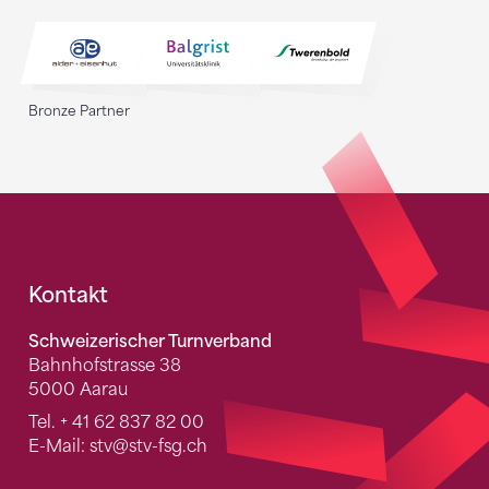
Bronze Partner
Fusszeile
Kontakt
Schweizerischer Turnverband
Bahnhofstrasse 38
5000 Aarau
Tel.
+ 41 62 837 82 00
E-Mail:
stv
@stv-fsg.ch