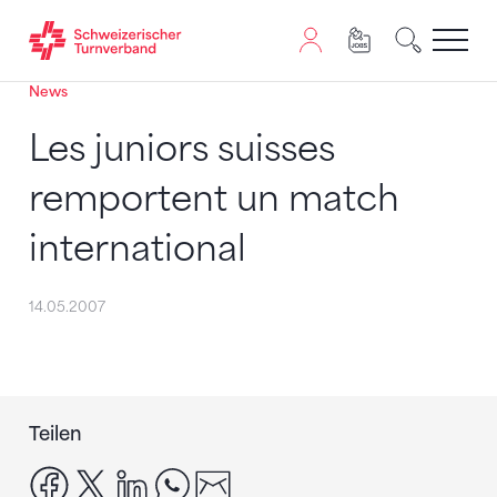
News
Zum Inhalt springen
Zur Sitemap navigieren
Zum Navigieren dieser Seite wird JavaScript benötigt. A
Les juniors suisses
remportent un match
international
14.05.2007
Teilen
facebook
x
linkedin
whatsapp
email