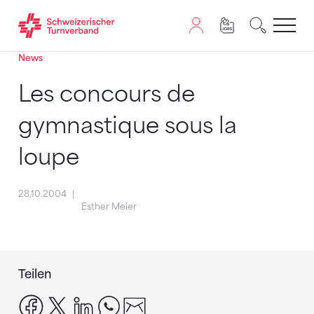
News
Zum Inhalt springen
Zur Sitemap navigieren
Zum Navigieren dieser Seite wird JavaScript benötigt. A
Les concours de
gymnastique sous la
loupe
28.10.2004
Esther Meier
Teilen
facebook
x
linkedin
whatsapp
email