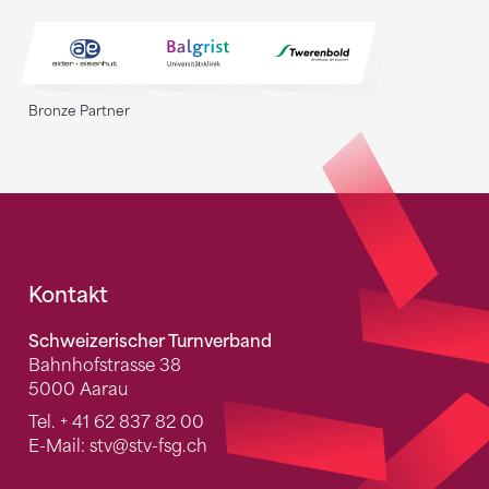
Bronze Partner
Fusszeile
Kontakt
Schweizerischer Turnverband
Bahnhofstrasse 38
5000 Aarau
Tel.
+ 41 62 837 82 00
E-Mail:
stv
@stv-fsg.ch