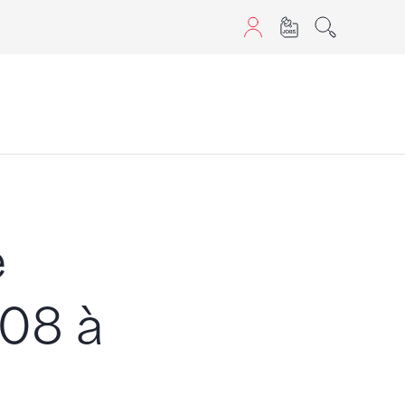
aScript nutzen.
e
008 à