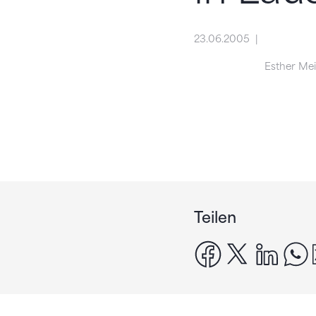
23.06.2005
Esther Mei
Teilen
facebook
x
linke