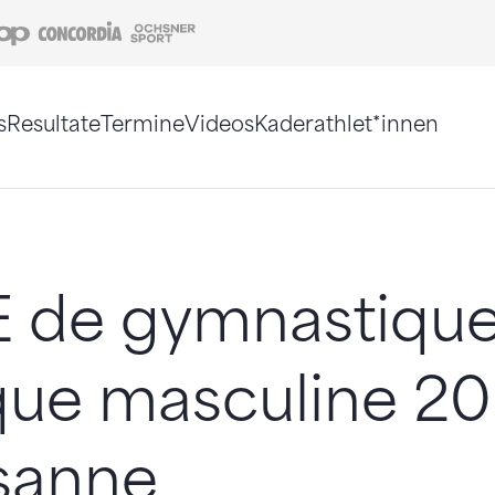
Coop
Concordia
Ochsner Sport
s
Resultate
Termine
Videos
Kaderathlet*innen
tigt. Alternativ können Sie die Sitemap ohne Jav
E de gymnastiqu
ique masculine 2
sanne