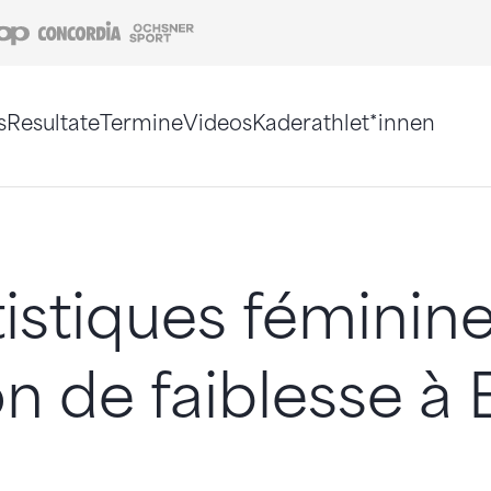
Coop
Concordia
Ochsner Sport
s
Resultate
Termine
Videos
Kaderathlet*innen
tigt. Alternativ können Sie die Sitemap ohne Jav
tistiques féminin
on de faiblesse à