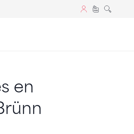
aScript nutzen.
es en
 Brünn