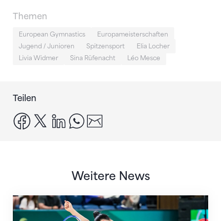
Themen
European Gymnastics
Europameisterschaften
Jugend / Junioren
Spitzensport
Elia Locher
Livia Widmer
Sina Rüfenacht
Léo Mesce
Teilen
facebook
x
linkedin
whatsapp
email
Weitere News
Nächster Halt: Weltmeisterschaft