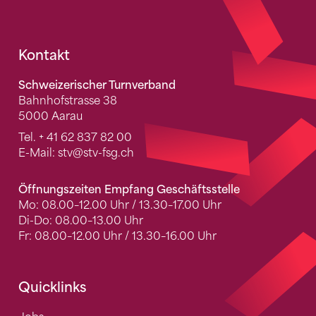
Fusszeile
Kontakt
Schweizerischer Turnverband
Bahnhofstrasse 38
5000 Aarau
Tel.
+ 41 62 837 82 00
E-Mail:
stv
@stv-fsg.ch
Öffnungszeiten Empfang Geschäftsstelle
Mo: 08.00–12.00 Uhr / 13.30–17.00 Uhr
Di-Do: 08.00–13.00 Uhr
Fr: 08.00–12.00 Uhr / 13.30–16.00 Uhr
Quicklinks