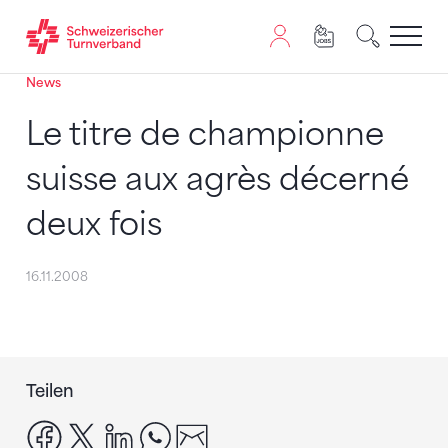
News
Zum Inhalt springen
Zur Sitemap navigieren
Zum Navigieren dieser Seite wird JavaScript benötigt. A
Le titre de championne
suisse aux agrès décerné
deux fois
16.11.2008
Teilen
facebook
x
linkedin
whatsapp
email