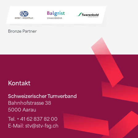
Bronze Partner
Fusszeile
Kontakt
Schweizerischer Turnverband
Bahnhofstrasse 38
5000 Aarau
Tel.
+ 41 62 837 82 00
E-Mail:
stv
@stv-fsg.ch