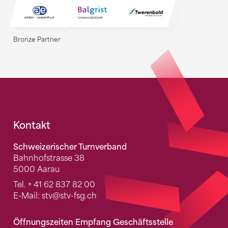
Bronze Partner
Fusszeile
Kontakt
Schweizerischer Turnverband
Bahnhofstrasse 38
5000 Aarau
Tel.
+ 41 62 837 82 00
E-Mail:
stv
@stv-fsg.ch
Öffnungszeiten Empfang Geschäftsstelle