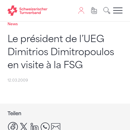
News
Zum Inhalt springen
Zur Sitemap navigieren
Zum Navigieren dieser Seite wird JavaScript benötigt. A
Le président de l’UEG
Dimitrios Dimitropoulos
en visite à la FSG
12.03.2009
Teilen
facebook
x
linkedin
whatsapp
email