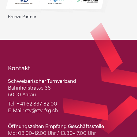
Bronze Partner
Fusszeile
Kontakt
Schweizerischer Turnverband
Bahnhofstrasse 38
5000 Aarau
Tel.
+ 41 62 837 82 00
E-Mail:
stv
@stv-fsg.ch
Öffnungszeiten Empfang Geschäftsstelle
Mo: 08.00–12.00 Uhr / 13.30–17.00 Uhr