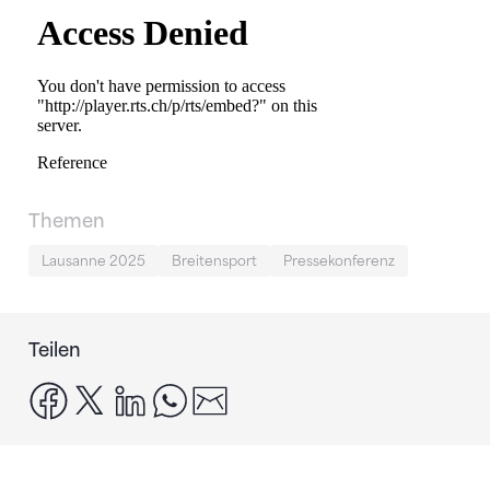
Themen
Lausanne 2025
Breitensport
Pressekonferenz
Teilen
facebook
x
linkedin
whatsapp
email