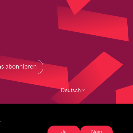
ins abonnieren
Deutsch
r
Ja
Nein