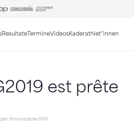
Coop
Concordia
Ochsner Sport
s
Resultate
Termine
Videos
Kaderathlet*innen
tigt. Alternativ können Sie die Sitemap ohne Jav
2019 est prête
ler (thomasditzler,1170)