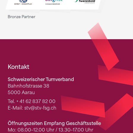
Bronze Partner
Fusszeile
Kontakt
Schweizerischer Turnverband
Bahnhofstrasse 38
5000 Aarau
Tel.
+ 41 62 837 82 00
E-Mail:
stv
@stv-fsg.ch
Öffnungszeiten Empfang Geschäftsstelle
Mo: 08.00–12.00 Uhr / 13.30–17.00 Uhr