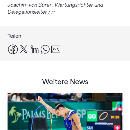
Joachim von Büren, Wertungsrichter und
Delegationsleiter / rr
Teilen
facebook
x
linkedin
whatsapp
email
Weitere News
Nächster Halt: Weltmeisterschaft