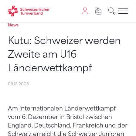
News
Zum Inhalt springen
Zur Sitemap navigieren
Zum Navigieren dieser Seite wird JavaScript benötigt. A
Kutu: Schweizer werden
Zweite am U16
Länderwettkampf
08.12.2008
Am internationalen Länderwettkampf
vom 6. Dezember in Bristol zwischen
England, Deutschland, Frankreich und der
Schweiz erreicht die Schweizer Junioren