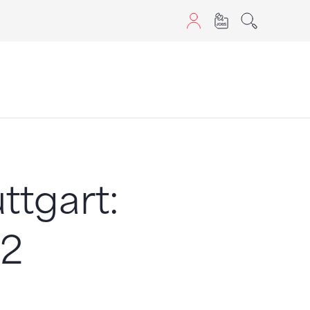
aScript nutzen.
ttgart:
 2