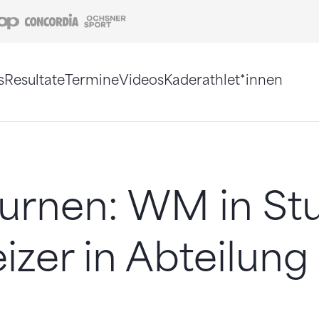
Coop
Concordia
Ochsner Sport
s
Resultate
Termine
Videos
Kaderathlet*innen
tigt. Alternativ können Sie die Sitemap ohne Jav
urnen: WM in Stu
zer in Abteilung