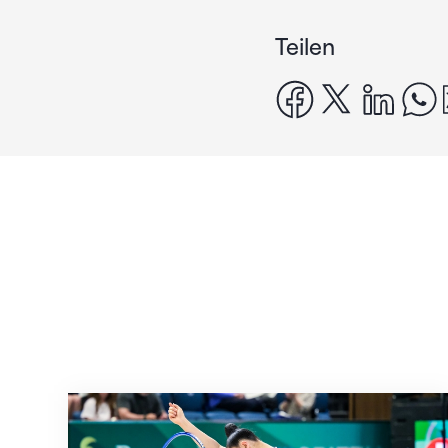
Teilen
facebook
x
linke
Nächster Halt: Weltmeisterschaft