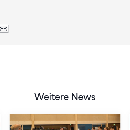
din
whatsapp
email
Weitere News
Mit klaren Zielen nach Zagreb