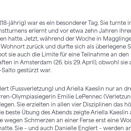
(18-jährig) war es ein besonderer Tag. Sie turnte in
nstturnens erlernt und vor etwa zehn Jahren ihre
en hatte. Jetzt, während der Woche in Magglinge
n Wohnort zurück und durfte sich als überlegene S
ot sie auch die Limite für eine Teilnahme an den 
ten in Amsterdam (26. bis 29. April), obwohl sie
Salto gestürzt war.
ert (Fussverletzung) und Ariella Kaeslin nur an d
rren-Olympiasiegerin Emilie LePennec (Verletzun
gen. Sie erzielten in allen vier Disziplinen das hö
e beste Übung des Abends zeigte Ariella Kaeslin
sie wegen Schmerzen an einer Ferse erst eine Wo
 hatte. Sie – und auch Danielle Englert – werden a