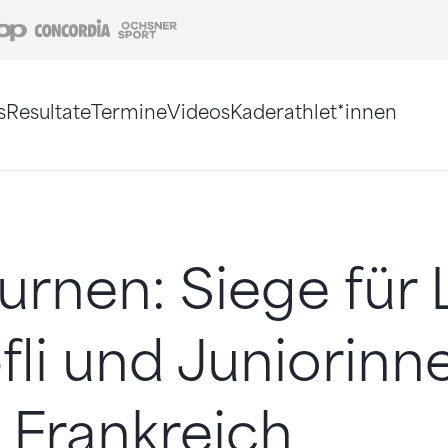
Coop
Concordia
Ochsner Sport
s
Resultate
Termine
Videos
Kaderathlet*innen
tigt. Alternativ können Sie die Sitemap ohne Jav
urnen: Siege für 
li und Juniorinn
 Frankreich