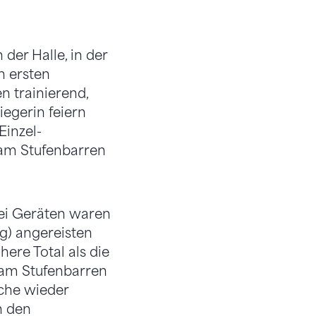
 der Halle, in der
n ersten
n trainierend,
iegerin feiern
Einzel-
 am Stufenbarren
rei Geräten waren
g) angereisten
here Total als die
 am Stufenbarren
che wieder
n den