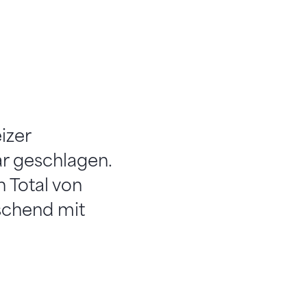
izer
ar geschlagen.
 Total von
schend mit