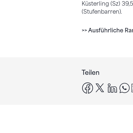
Küsterling (Sz) 39,5
(Stufenbarren).
>> Ausführliche Ra
Teilen
facebook
x
linke