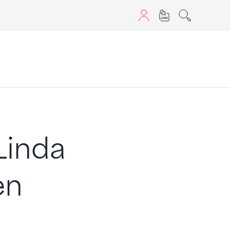
aScript nutzen.
Linda
en