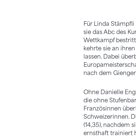
Für Linda Stämpfli 
sie das Abc des Ku
Wettkampf bestritt
kehrte sie an ihre
lassen. Dabei überb
Europameisterschaf
nach dem Gienger-
Ohne Danielle Engl
die ohne Stufenba
Französinnen überle
Schweizerinnen. Di
(14,35), nachdem 
ernsthaft trainiert