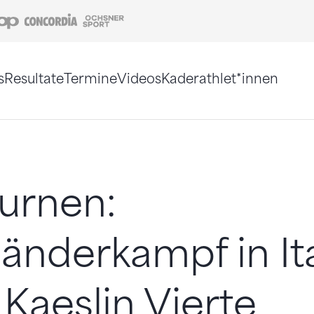
Coop
Concordia
Ochsner Sport
s
Resultate
Termine
Videos
Kaderathlet*innen
tigt. Alternativ können Sie die Sitemap ohne Jav
urnen:
änderkampf in Ita
 Kaeslin Vierte