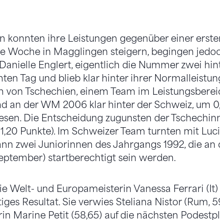
n konnten ihre Leistungen gegenüber einer erste
te Woche in Magglingen steigern, begingen jedo
. Danielle Englert, eigentlich die Nummer zwei hint
hten Tag und blieb klar hinter ihrer Normalleistu
n von Tschechien, einem Team im Leistungsberei
d an der WM 2006 klar hinter der Schweiz, um 0
iesen. Die Entscheidung zugunsten der Tschechin
 1,20 Punkte). Im Schweizer Team turnten mit Luci
 zwei Juniorinnen des Jahrgangs 1992, die an
. September) startberechtigt sein werden.
die Welt- und Europameisterin Vanessa Ferrari (It
ges Resultat. Sie verwies Steliana Nistor (Rum, 5
in Marine Petit (58,65) auf die nächsten Podestpl