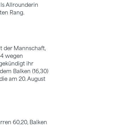
als Allrounderin
tten Rang.
it der Mannschaft,
04 wegen
gekündigt ihr
dem Balken (16,30)
 die am 20. August
arren 60,20, Balken