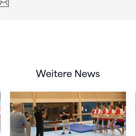
din
whatsapp
email
Weitere News
Mit klaren Zielen nach Zagreb