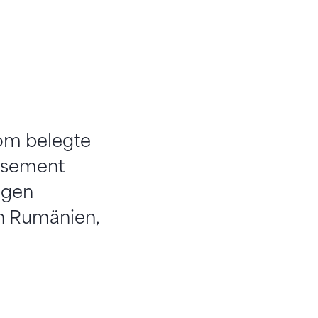
Rom belegte
assement
ngen
n Rumänien,