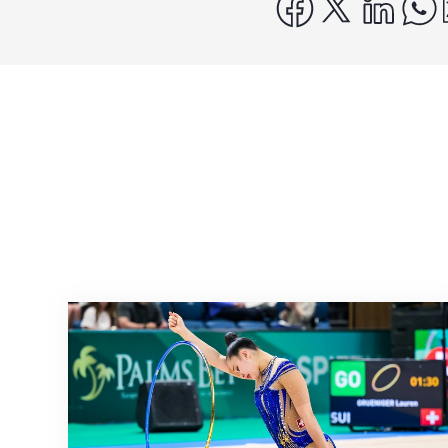
facebook
x
linke
Nächster Halt: Weltmeisterschaft