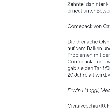
Zehntel dahinter kl
erneut unter Bewei
Comeback von Cat
Die dreifache Olym
auf dem Balken u
Problemen mit den 
Comeback – und wi
gab sie den Tarif 
20 Jahre alt wird, 
Erwin Hänggi, Med
Civitavecchia (It).