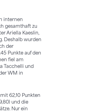
n internen
ch gesamthaft zu
er Ariella Kaeslin,
ng. Deshalb wurden
ch der
,45 Punkte auf den
nen fiel am
a Tacchelli und
 der WM in
) mit 62,10 Punkten
9,80) und die
ätze. Nur ein