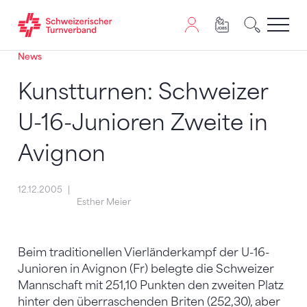
News
Zum Inhalt springen
Zur Sitemap navigieren
Zum Navigieren dieser Seite wird JavaScript benötigt. A
Kunstturnen: Schweizer
U-16-Junioren Zweite in
Avignon
12.12.2005
Esther Meier
Beim traditionellen Vierländerkampf der U-16-
Junioren in Avignon (Fr) belegte die Schweizer
Mannschaft mit 251,10 Punkten den zweiten Platz
hinter den überraschenden Briten (252,30), aber