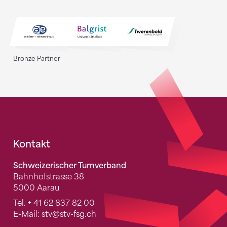
Bronze Partner
Fusszeile
Kontakt
Schweizerischer Turnverband
Bahnhofstrasse 38
5000 Aarau
Tel.
+ 41 62 837 82 00
E-Mail:
stv
@stv-fsg.ch