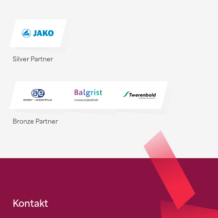
Silver Partner
Bronze Partner
Fusszeile
Kontakt