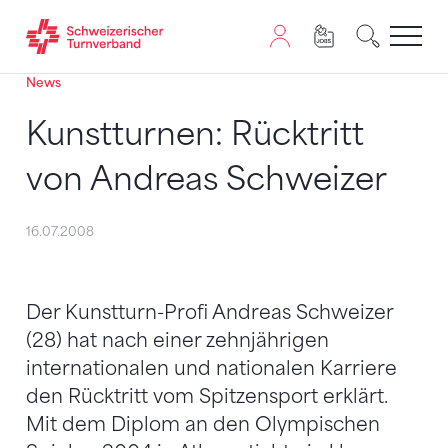
News
Zum Inhalt springen
Zur Sitemap navigieren
Zum Navigieren dieser Seite wird JavaScript benötigt. A
Kunstturnen: Rücktritt
von Andreas Schweizer
16.07.2008
Der Kunstturn-Profi Andreas Schweizer
(28) hat nach einer zehnjährigen
internationalen und nationalen Karriere
den Rücktritt vom Spitzensport erklärt.
Mit dem Diplom an den Olympischen