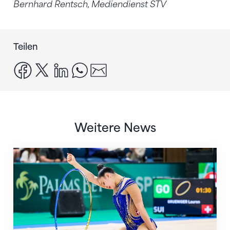
Bernhard Rentsch, Mediendienst STV
Teilen
facebook
x
linkedin
whatsapp
email
Weitere News
Nächster Halt: Weltmeisterschaft