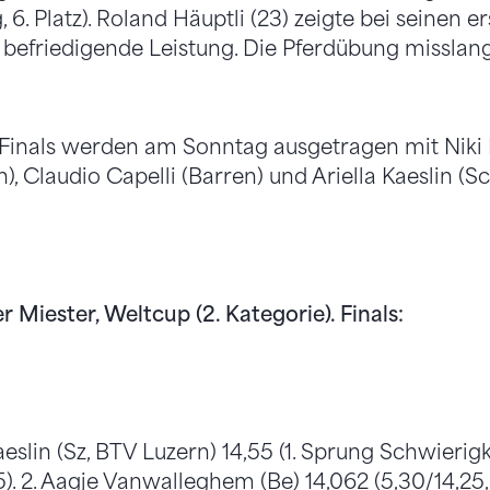
6. Platz). Roland Häuptli (23) zeigte bei seinen e
 befriedigende Leistung. Die Pferdübung misslan
f Finals werden am Sonntag ausgetragen mit Niki
), Claudio Capelli (Barren) und Ariella Kaeslin (
r Miester, Weltcup (2. Kategorie). Finals:
aeslin (Sz, BTV Luzern) 14,55 (1. Sprung Schwierigk
. 2. Aagje Vanwalleghem (Be) 14,062 (5,30/14,25, 