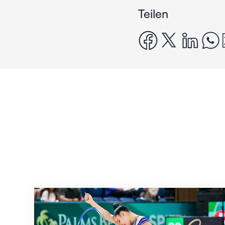
Teilen
facebook
x
linke
Nächster Halt: Weltmeisterschaft