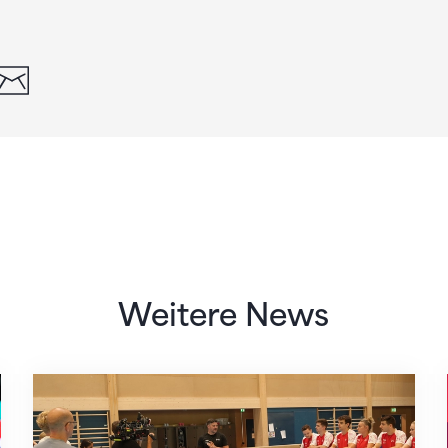
din
whatsapp
email
Weitere News
Mit klaren Zielen nach Zagreb