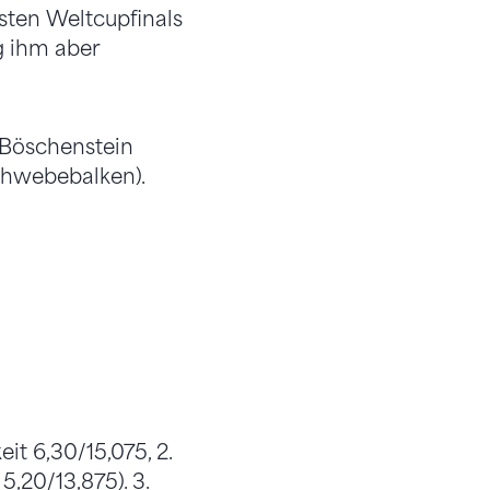
rsten Weltcupfinals
g ihm aber
 Böschenstein
Schwebebalken).
eit 6,30/15,075, 2.
5,20/13,875). 3.