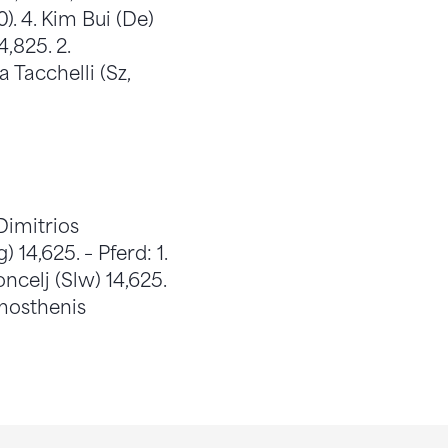
. 4. Kim Bui (De)
4,825. 2.
 Tacchelli (Sz,
Dimitrios
 14,625. – Pferd: 1.
ncelj (Slw) 14,625.
Dimosthenis