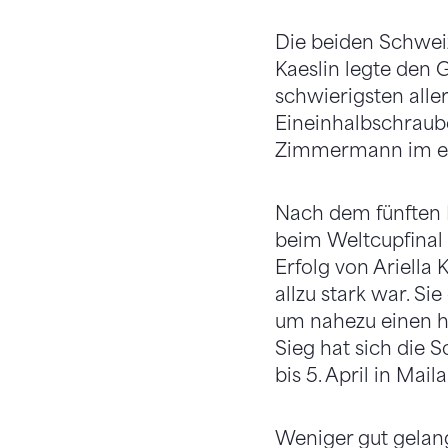
Die beiden Schweiz
Kaeslin legte den
schwierigsten aller
Eineinhalbschraube
Zimmermann im er
Nach dem fünften 
beim Weltcupfinal 
Erfolg von Ariella 
allzu stark war. Si
um nahezu einen ha
Sieg hat sich die S
bis 5. April in Mai
Weniger gut gelang