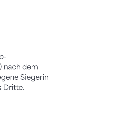
p-
e) nach dem
legene Siegerin
Dritte.