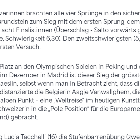
erinnen brachten alle vier Sprünge in den sicher
 Grundstein zum Sieg mit dem ersten Sprung, de
 acht Finalistinnen (Überschlag - Salto vorwärts 
, Schwierigkeit 6,30). Den zweitschwierigsten (
sten Versuch.
Platz an den Olympischen Spielen in Peking und
im Dezember in Madrid ist dieser Sieg der grösst
Kaeslin, selbst wenn man in Betracht zieht, dass d
e distanzierte die Belgierin Aagje Vanwallghem, di
lben Punkt – eine „Weltreise“ im heutigen Kunst
chweizerin in die „Pole Position“ für die Europame
land) gebracht.
 Lucia Tacchelli (16) die Stufenbarrenübung (zw