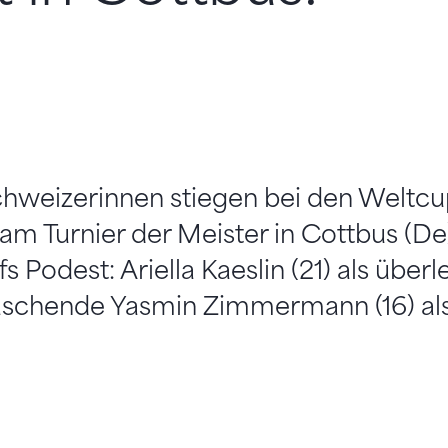
chweizerinnen stiegen bei den Weltcu
m Turnier der Meister in Cottbus (D
s Podest: Ariella Kaeslin (21) als über
aschende Yasmin Zimmermann (16) als 