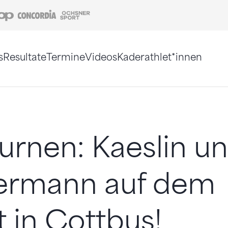
Coop
Concordia
Ochsner Sport
s
Resultate
Termine
Videos
Kaderathlet*innen
tigt. Alternativ können Sie die Sitemap ohne Jav
urnen: Kaeslin u
rmann auf dem
 in Cottbus!