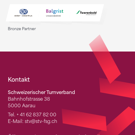
Bronze Partner
Fusszeile
Kontakt
Schweizerischer Turnverband
Bahnhofstrasse 38
5000 Aarau
Tel.
+ 41 62 837 82 00
E-Mail:
stv
@stv-fsg.ch