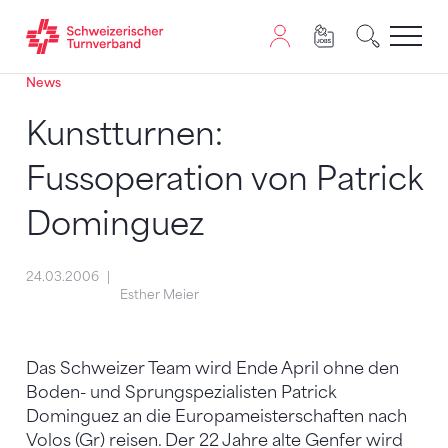
News
Zum Inhalt springen
Zur Sitemap navigieren
Zum Navigieren dieser Seite wird JavaScript benötigt. A
Kunstturnen:
Fussoperation von Patrick
Dominguez
24.03.2006
Esther Meier
Das Schweizer Team wird Ende April ohne den
Boden- und Sprungspezialisten Patrick
Dominguez an die Europameisterschaften nach
Volos (Gr) reisen. Der 22 Jahre alte Genfer wird