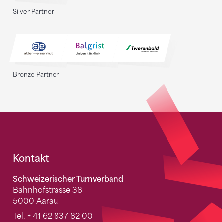
Silver Partner
Bronze Partner
Fusszeile
Kontakt
Schweizerischer Turnverband
Bahnhofstrasse 38
5000 Aarau
Tel.
+ 41 62 837 82 00