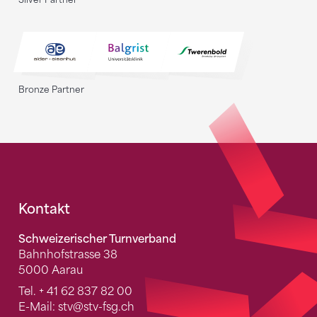
Bronze Partner
Fusszeile
Kontakt
Schweizerischer Turnverband
Bahnhofstrasse 38
5000 Aarau
Tel.
+ 41 62 837 82 00
E-Mail:
stv
@stv-fsg.ch