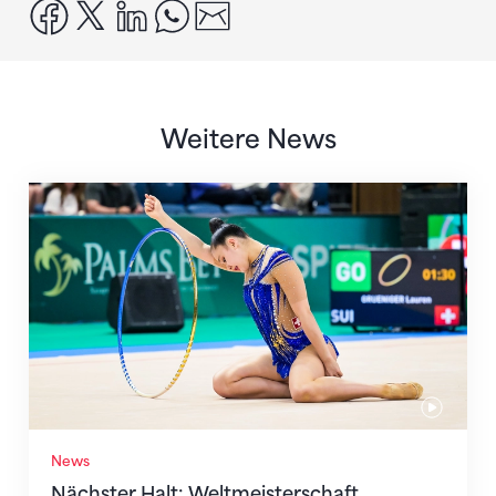
facebook
x
linkedin
whatsapp
email
Weitere News
Nächster Halt: Weltmeisterschaft
News
Nächster Halt: Weltmeisterschaft