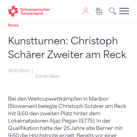
News
Zum Inhalt springen
Zur Sitemap navigieren
Zum Navigieren dieser Seite wird JavaScript benötigt. A
Kunstturnen: Christoph
Schärer Zweiter am Reck
30.10.2005
Esther Meier
Bei den Weltcupwettkämpfen in Maribor
(Slowenien) belegte Christoph Schärer am Reck
mit 9,60 den zweiten Platz hinter dem
Lokalmatadoren Aljaz Pegan (9,775). In der
Qualifikation hatte der 25 Jahre alte Berner mit
9,60 die Höchstnote erzielt. Bereits vor einer