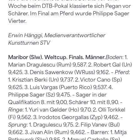
Woche beim DTB-Pokal klassierte sich Pegan vor
Schärer. Im Final am Pferd wurde Philippe Sager
Vierter.
Erwin Hänggi, Medienverantwortlicher
Kunstturnen STV
Maribor (Slw). Weltcup. Finals. Männer.
Boden
: 1.
Marian Dragulescu (Rum) 9,587. 2. Robert Gal (Un)
9,425. 3. Denis Sawenkow (WRuss) 9,162. –
Pferd
:
1. Krisztian Berki (Un) 9,737. 2. Victor Cano (Sp)
9,625. 3. Luis Vargas (Puerto Rico) 9,537. 4.
Philippe Sager (Sz) 9,475. – Sager in der
Qualifikation 8. mit 9,00, Schärer 10. mit 8,90. –
Ringe
: 1. Yuri van Gelder (Ho) 9,70. 2. Olli Torkkel
(Fi) 9,562. 3. Irodotos Georgallas (Zyp) 9,462. –
Sprung
: 1. Dragulescu 9,75. 2. Filip Vanev (Bul)
9,662. 3. Jivan Alin (Rum) 9,462. – Barren: 1. Mitja
Petkovsek (Slw) 9,85. 2. Manuel Carballo (Sp)