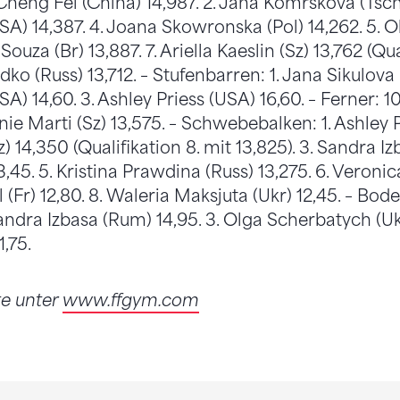
Cheng Fei (China) 14,987. 2. Jana Komrskova (Tsch)
SA) 14,387. 4. Joana Skowronska (Pol) 14,262. 5. 
 Souza (Br) 13,887. 7. Ariella Kaeslin (Sz) 13,762 (Qu
dko (Russ) 13,712. – Stufenbarren: 1. Jana Sikulova (
A) 14,60. 3. Ashley Priess (USA) 16,60. – Ferner: 10
anie Marti (Sz) 13,575. – Schwebebalken: 1. Ashley 
Sz) 14,350 (Qualifikation 8. mit 13,825). 3. Sandra I
,45. 5. Kristina Prawdina (Russ) 13,275. 6. Veroni
 (Fr) 12,80. 8. Waleria Maksjuta (Ukr) 12,45. – Bod
Sandra Izbasa (Rum) 14,95. 3. Olga Scherbatych (Ukr
,75.
te unter
www.ffgym.com