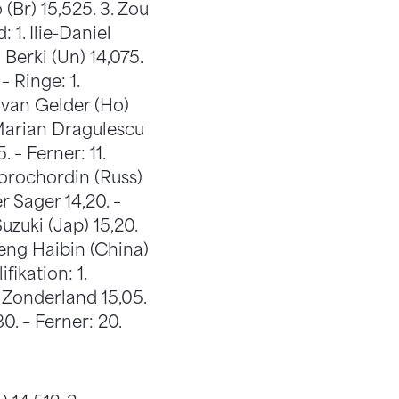
(Br) 15,525. 3. Zou
 1. Ilie-Daniel
 Berki (Un) 14,075.
– Ringe: 1.
i van Gelder (Ho)
. Marian Dragulescu
. – Ferner: 11.
horochordin (Russ)
r Sager 14,20. –
uzuki (Jap) 15,20.
Teng Haibin (China)
fikation: 1.
. Zonderland 15,05.
80. – Ferner: 20.