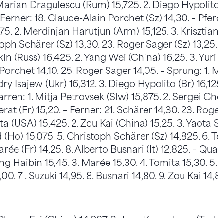
arian Dragulescu (Rum) 15,725. 2. Diego Hypolito 
 Ferner: 18. Claude-Alain Porchet (Sz) 14,30. – Pferd:
5. 2. Merdinjan Harutjun (Arm) 15,125. 3. Krisztian
oph Schärer (Sz) 13,30. 23. Roger Sager (Sz) 13,25. 
n (Russ) 16,425. 2. Yang Wei (China) 16,25. 3. Yur
. Porchet 14,10. 25. Roger Sager 14,05. – Sprung: 1
ry Isajew (Ukr) 16,312. 3. Diego Hypolito (Br) 16,125
arren: 1. Mitja Petrovsek (Slw) 15,875. 2. Sergei C
at (Fr) 15,20. – Ferner: 21. Schärer 14,30. 23. Roge
a (USA) 15,425. 2. Zou Kai (China) 15,25. 3. Yaota S
(Ho) 15,075. 5. Christoph Schärer (Sz) 14,825. 6. 
rée (Fr) 14,25. 8. Alberto Busnari (It) 12,825. – Quali
eng Haibin 15,45. 3. Marée 15,30. 4. Tomita 15,30. 5
00. 7 . Suzuki 14,95. 8. Busnari 14,80. 9. Zou Kai 14,