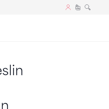
aScript nutzen.
slin
in