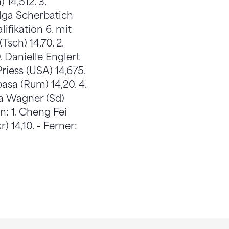
 14,512. 3.
Olga Scherbatich
alifikation 6. mit
Tsch) 14,70. 2.
. Danielle Englert
Priess (USA) 14,675.
zbasa (Rum) 14,20. 4.
ca Wagner (Sd)
en: 1. Cheng Fei
) 14,10. – Ferner: