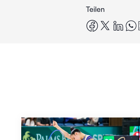
Teilen
facebook
x
linke
Nächster Halt: Weltmeisterschaft