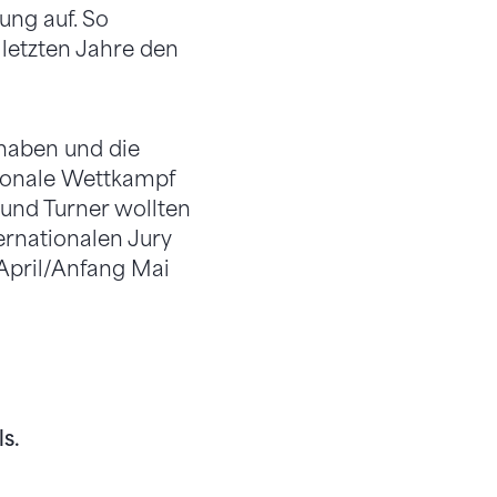
ng auf. So
etzten Jahre den
 haben und die
tionale Wettkampf
 und Turner wollten
ernationalen Jury
April/Anfang Mai
s.