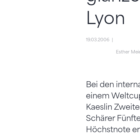
Lyon
19.03.2006
Esther Mei
Bei den intern
einem Weltcup
Kaeslin Zweit
Schärer Fünfte
Höchstnote erz