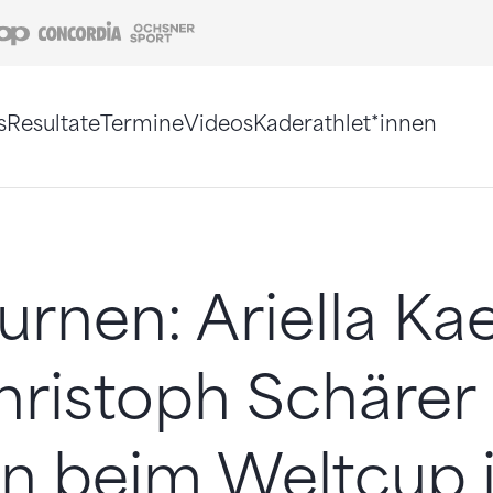
Coop
Concordia
Ochsner Sport
s
Resultate
Termine
Videos
Kaderathlet*innen
tigt. Alternativ können Sie die Sitemap ohne Jav
urnen: Ariella Kae
ristoph Schärer
n beim Weltcup 