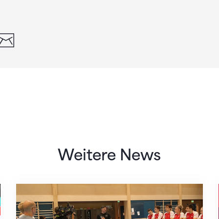
din
whatsapp
email
Weitere News
Mit klaren Zielen nach Zagreb