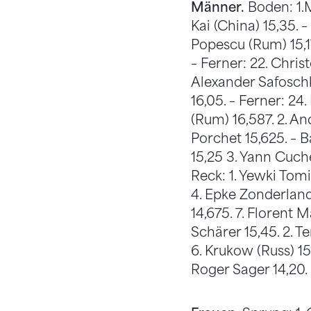
Männer.
Boden: 1.M
Kai (China) 15,35. –
Popescu (Rum) 15,17
– Ferner: 22. Christ
Alexander Safoschki
16,05. – Ferner: 24
(Rum) 16,587. 2. And
Porchet 15,625. – B
15,25 3. Yann Cucher
Reck: 1. Yewki Tomit
4. Epke Zonderland 
14,675. 7. Florent Ma
Schärer 15,45. 2. T
6. Krukow (Russ) 15,
Roger Sager 14,20.