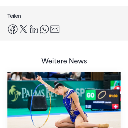
Teilen
facebook
x
linkedin
whatsapp
email
Weitere News
Nächster Halt: Weltmeisterschaft