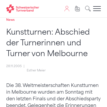
News
Zum Inhalt springen
Zur Sitemap navigieren
Zum Navigieren dieser Seite wird JavaScript benötigt. A
Kunstturnen: Abschied
der Turnerinnen und
Turner von Melbourne
28.11.2005
Esther Meier
Die 38. Weltmeisterschaften Kunstturnen
in Melbourne wurden am Sonntag mit
den letzten Finals und der Abschiedsparty
beendet, Gelegenheit die Erinnerungen