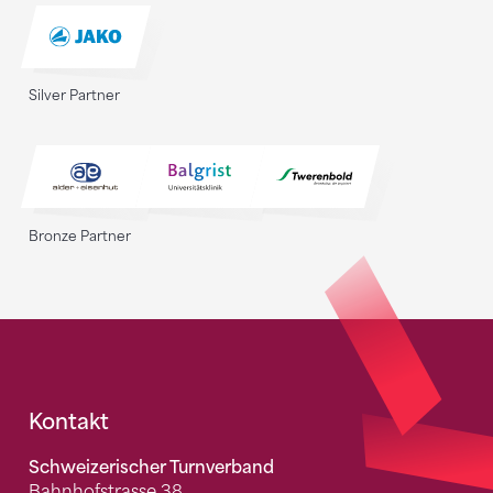
Silver Partner
Bronze Partner
Fusszeile
Kontakt
Schweizerischer Turnverband
Bahnhofstrasse 38