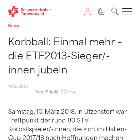
News
Zum Inhalt springen
Zur Sitemap navigieren
Zum Navigieren dieser Seite wird JavaScript benötigt. A
Korbball: Einmal mehr –
die ETF2013-Sieger/-
innen jubeln
11.03.2018
Peter Friedli, GYMlive
Samstag, 10. März 2018. In Utzenstorf war
Treffpunkt der rund 80 STV-
Korballspieler/-innen, die sich im Hallen-
Cup 2017/18 noch Hoffnungen machen