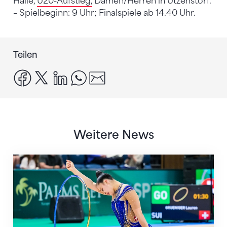
Halle,
U20-Aufstieg,
Damen/Herren in Utzenstorf.
– Spielbeginn: 9 Uhr; Finalspiele ab 14.40 Uhr.
Teilen
facebook
x
linkedin
whatsapp
email
Weitere News
Nächster Halt: Weltmeisterschaft