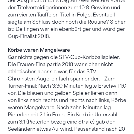
der Ausgleich: 8:8. Es folgten zwei weitere Körbe
der Titelverteidigerinnen zum 10:8-Gewinn und
zum vierten Täuffelen-Titel in Folge. Eventuell
siegte am Schluss doch noch die Routine? Sicher
ist: Deitingen war ein ebenbürtiger und würdiger
Cup-Finalist 2018.
Körbe waren Mangelware
Gar nichts gegen die STV-Cup-Korbballspieler.
Die Frauen-Finalpartie 2018 war sicher nicht
athletischer, aber sie war, für das STV-
Chronisten-Auge, einfach spannender. – Zum
Turner-Final: Nach 3:30 Minuten legte Erschwil 1:0
vor. Die blauen und gelben Spieler liefen dann
von links nach rechts und rechts nach links, Körbe
waren Mangelware. Nach zehn Minuten lag
Pieterlen mit 2:1 in Front. Ein Korb in Unterzahl
zum 3:1 (Pieterlen bezog eine Strafe) gab den
Seeländern etwas Aufwind. Pausenstand nach 20