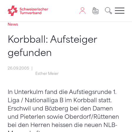
News
Zum Inhalt springen
Zur Sitemap navigieren
Zum Navigieren dieser Seite wird JavaScript benötigt. A
Korbball: Aufsteiger
gefunden
26.09.2005
Esther Meier
In Unterkulm fand die Aufstiegsrunde 1.
Liga / Nationalliga B im Korbball statt.
Erschwil und Bözberg bei den Damen
und Pieterlen sowie Oberdorf/Rüttenen
bei den Herren heissen die neuen NLB-