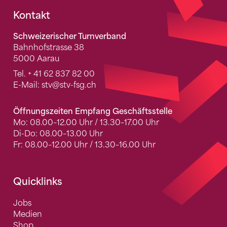
Fusszeile
Kontakt
Schweizerischer Turnverband
Bahnhofstrasse 38
5000 Aarau
Tel.
+ 41 62 837 82 00
E-Mail:
stv
@stv-fsg.ch
Öffnungszeiten Empfang Geschäftsstelle
Mo: 08.00–12.00 Uhr / 13.30–17.00 Uhr
Di-Do: 08.00–13.00 Uhr
Fr: 08.00–12.00 Uhr / 13.30–16.00 Uhr
Quicklinks
Jobs
Medien
Shop