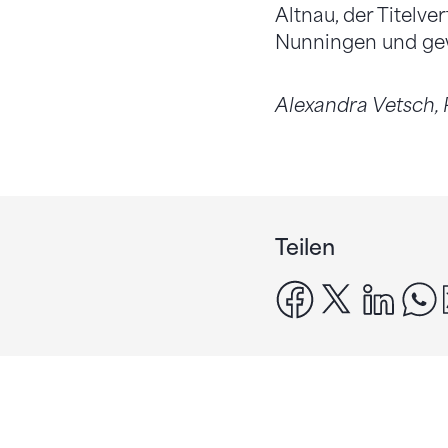
Altnau, der Titelve
Nunningen und ge
Alexandra Vetsch,
Teilen
facebook
x
linke