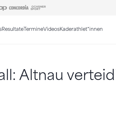
Coop
Concordia
Ochsner Sport
s
Resultate
Termine
Videos
Kaderathlet*innen
tigt. Alternativ können Sie die Sitemap ohne Jav
ll: Altnau verteid