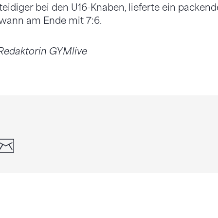
rteidiger bei den U16-Knaben, lieferte ein packend
wann am Ende mit 7:6.
 Redaktorin GYMlive
din
whatsapp
email