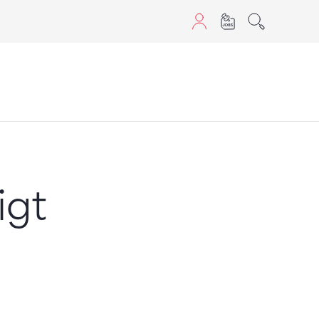
aScript nutzen.
igt