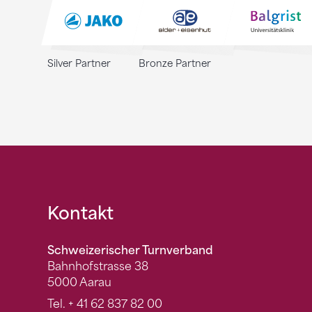
Silver Partner
Bronze Partner
Fusszeile
Kontakt
Schweizerischer Turnverband
Bahnhofstrasse 38
5000 Aarau
Tel.
+ 41 62 837 82 00