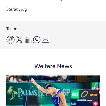
Stefan Hug
Teilen
facebook
x
linkedin
whatsapp
email
Weitere News
Nächster Halt: Weltmeisterschaft