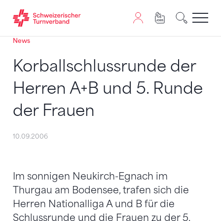
News
Zum Inhalt springen
Zur Sitemap navigieren
Zum Navigieren dieser Seite wird JavaScript benötigt. A
Korballschlussrunde der
Herren A+B und 5. Runde
der Frauen
10.09.2006
Im sonnigen Neukirch-Egnach im
Thurgau am Bodensee, trafen sich die
Herren Nationalliga A und B für die
Schlussrunde und die Frauen zu der 5.