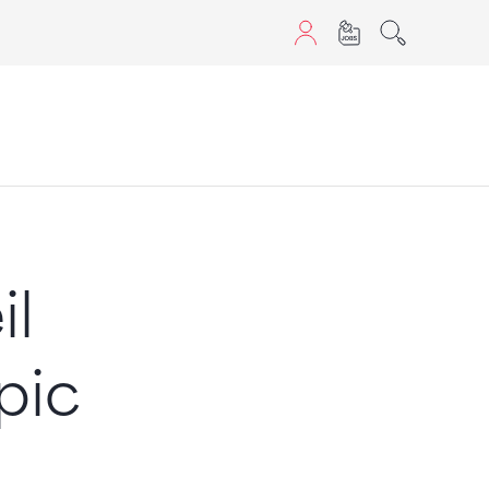
aScript nutzen.
il
pic