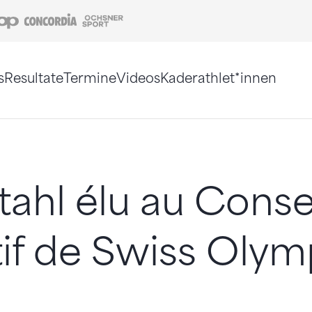
Coop
Concordia
Ochsner Sport
s
Resultate
Termine
Videos
Kaderathlet*innen
tigt. Alternativ können Sie die Sitemap ohne Jav
tahl élu au Conse
if de Swiss Olym