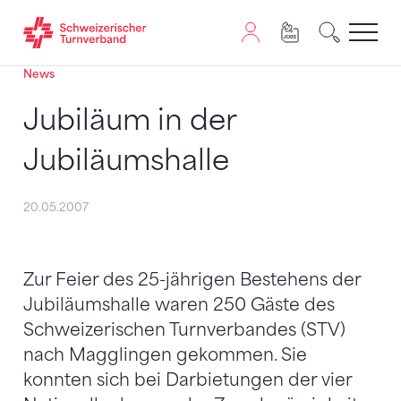
News
Zum Inhalt springen
Zur Sitemap navigieren
Zum Navigieren dieser Seite wird JavaScript benötigt. A
Jubiläum in der
Jubiläumshalle
20.05.2007
Zur Feier des 25-jährigen Bestehens der
Jubiläumshalle waren 250 Gäste des
Schweizerischen Turnverbandes (STV)
nach Magglingen gekommen. Sie
konnten sich bei Darbietungen der vier