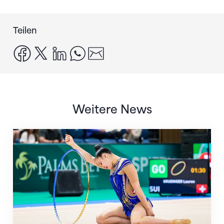
Teilen
facebook
x
linkedin
whatsapp
email
Weitere News
Nächster Halt: Weltmeisterschaft