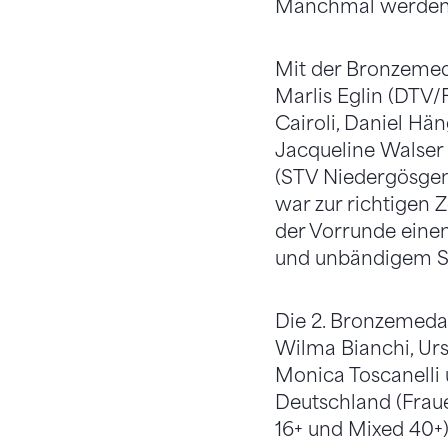
Manchmal werden 
Mit der Bronzemeda
Marlis Eglin (DTV/
Cairoli, Daniel Hä
Jacqueline Walser (
(STV Niedergösgen)
war zur richtigen 
der Vorrunde einen 
und unbändigem Si
Die 2. Bronzemedai
Wilma Bianchi, Ursu
Monica Toscanelli
Deutschland (Frau
16+ und Mixed 40+