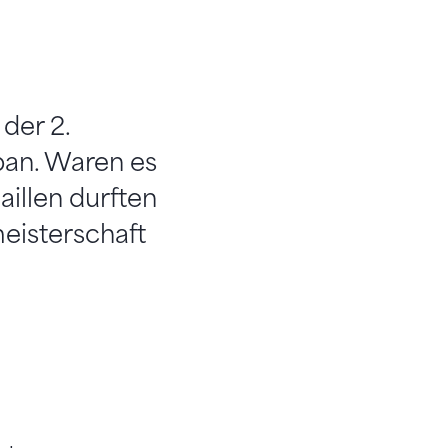
der 2.
pan. Waren es
illen durften
eisterschaft