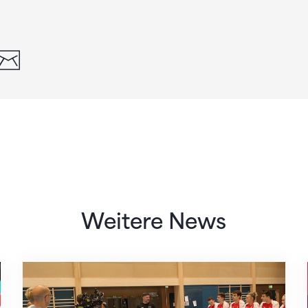
din
whatsapp
email
Weitere News
Mit klaren Zielen nach Zagreb