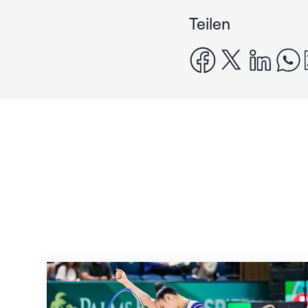
Teilen
facebook
x
linke
Nächster Halt: Weltmeisterschaft