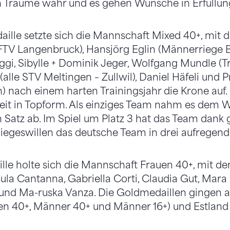
Träume wahr und es gehen Wünsche in Erfüllun
ille setzte sich die Mannschaft Mixed 40+, mit d
FTV Langenbruck), Hansjörg Eglin (Männerriege Bu
nggi, Sibylle + Dominik Jeger, Wolfgang Mundle (T
alle STV Meltingen – Zullwil), Daniel Häfeli und 
 nach einem harten Trainingsjahr die Krone auf
Zeit in Topform. Als einziges Team nahm es dem 
Satz ab. Im Spiel um Platz 3 hat das Team dank gu
egeswillen das deutsche Team in drei aufregende
lle holte sich die Mannschaft Frauen 40+, mit de
la Cantanna, Gabriella Corti, Claudia Gut, Mara R
 und Ma-ruska Vanza. Die Goldmedaillen gingen a
en 40+, Männer 40+ und Männer 16+) und Estland 
)