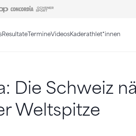
Coop
Concordia
Ochsner Sport
s
Resultate
Termine
Videos
Kaderathlet*innen
tigt. Alternativ können Sie die Sitemap ohne Jav
a: Die Schweiz n
er Weltspitze