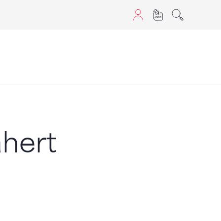
aScript nutzen.
ähert