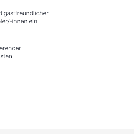
nd gastfreundlicher
ler/-innen ein
ierender
hsten