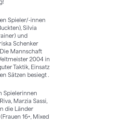
g!
en Spieler/-innen
ckten), Silvia
rainer) und
Priska Schenker
. Die Mannschaft
Weltmeister 2004 in
ter Taktik, Einsatz
n Sätzen besiegt .
n Spielerinnen
iva, Marzia Sassi,
n die Länder
(Frauen 16+, Mixed