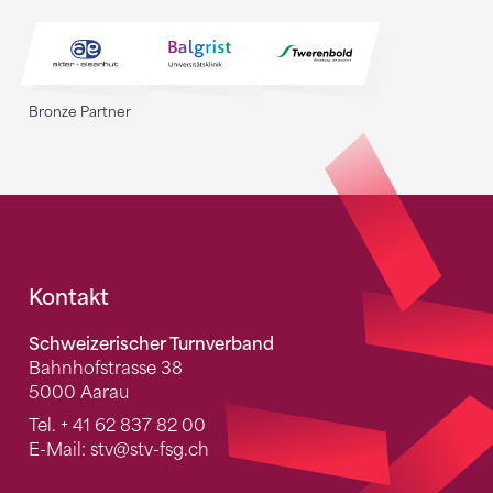
Bronze Partner
Fusszeile
Kontakt
Schweizerischer Turnverband
Bahnhofstrasse 38
5000 Aarau
Tel.
+ 41 62 837 82 00
E-Mail:
stv
@stv-fsg.ch