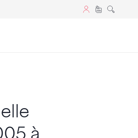
aScript nutzen.
s
elle
005 à