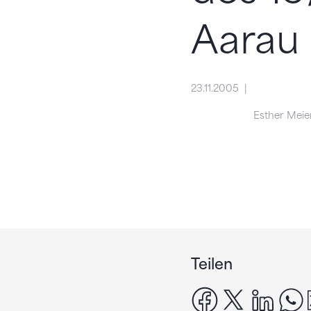
Aarau
23.11.2005
Esther Meie
Teilen
facebook
x
linke