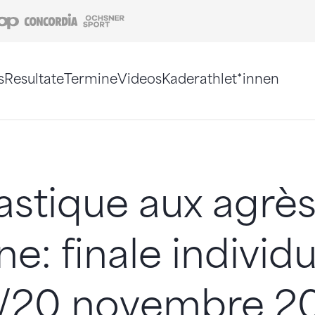
Coop
Concordia
Ochsner Sport
s
Resultate
Termine
Videos
Kaderathlet*innen
tigt. Alternativ können Sie die Sitemap ohne Jav
stique aux agrè
e: finale individu
9/20 novembre 2