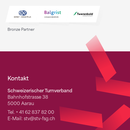
Bronze Partner
Fusszeile
Kontakt
Schweizerischer Turnverband
Bahnhofstrasse 38
5000 Aarau
Tel.
+ 41 62 837 82 00
E-Mail:
stv
@stv-fsg.ch