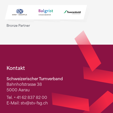
Bronze Partner
Fusszeile
Kontakt
Schweizerischer Turnverband
Bahnhofstrasse 38
5000 Aarau
Tel.
+ 41 62 837 82 00
E-Mail:
stv
@stv-fsg.ch