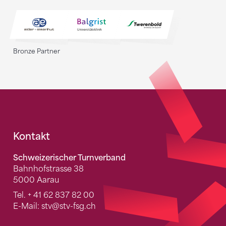
Bronze Partner
Fusszeile
Kontakt
Schweizerischer Turnverband
Bahnhofstrasse 38
5000 Aarau
Tel.
+ 41 62 837 82 00
E-Mail:
stv
@stv-fsg.ch