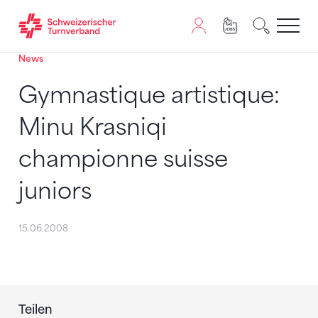
News
Zum Inhalt springen
Zur Sitemap navigieren
Zum Navigieren dieser Seite wird JavaScript benötigt. A
Gymnastique artistique:
Minu Krasniqi
championne suisse
juniors
15.06.2008
Teilen