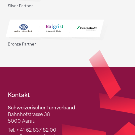
Silver Partner
Bronze Partner
Fusszeile
Kontakt
Schweizerischer Turnverband
Bahnhofstrasse 38
5000 Aarau
Tel.
+ 41 62 837 82 00