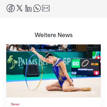
facebook
x
linkedin
whatsapp
email
Weitere News
Nächster Halt: Weltmeisterschaft
News