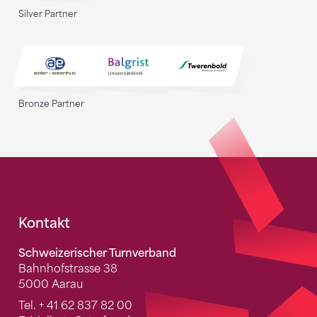
Silver Partner
Bronze Partner
Fusszeile
Kontakt
Schweizerischer Turnverband
Bahnhofstrasse 38
5000 Aarau
Tel.
+ 41 62 837 82 00