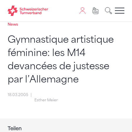
News
Zum Inhalt springen
Zur Sitemap navigieren
Zum Navigieren dieser Seite wird JavaScript benötigt. A
Gymnastique artistique
féminine: les M14
devancées de justesse
par l’Allemagne
18.03.2005
Esther Meier
Teilen