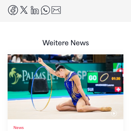
facebook
x
linkedin
whatsapp
email
Weitere News
Nächster Halt: Weltmeisterschaft
News