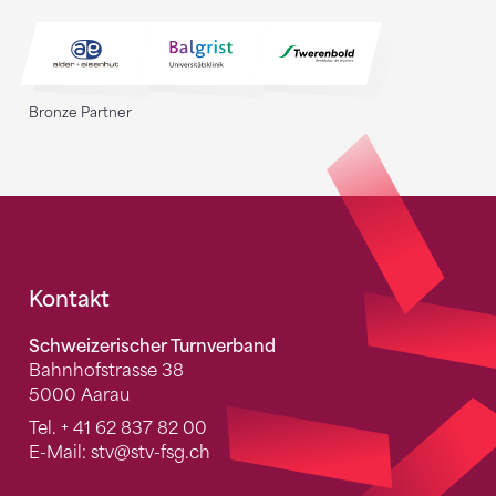
Bronze Partner
Fusszeile
Kontakt
Schweizerischer Turnverband
Bahnhofstrasse 38
5000 Aarau
Tel.
+ 41 62 837 82 00
E-Mail:
stv
@stv-fsg.ch