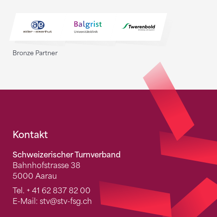
Bronze Partner
Fusszeile
Kontakt
Schweizerischer Turnverband
Bahnhofstrasse 38
5000 Aarau
Tel.
+ 41 62 837 82 00
E-Mail:
stv
@stv-fsg.ch