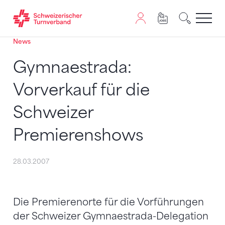
News
Zum Inhalt springen
Zur Sitemap navigieren
Zum Navigieren dieser Seite wird JavaScript benötigt. A
Gymnaestrada:
Vorverkauf für die
Schweizer
Premierenshows
28.03.2007
Die Premierenorte für die Vorführungen
der Schweizer Gymnaestrada-Delegation